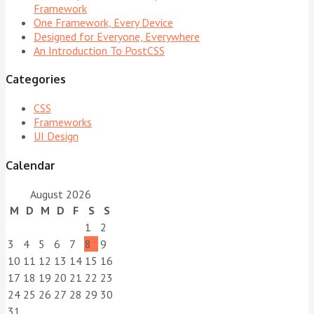
Framework
One Framework, Every Device
Designed for Everyone, Everywhere
An Introduction To PostCSS
Categories
CSS
Frameworks
UI Design
Calendar
August 2026
M
D
M
D
F
S
S
1
2
3
4
5
6
7
8
9
10
11
12
13
14
15
16
17
18
19
20
21
22
23
24
25
26
27
28
29
30
31