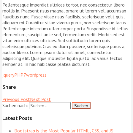
Pellentesque imperdiet ultrices tortor, nec consectetur libero
mollis in. Praesent risus magna, ornare ut lorem vel, accumsan
faucibus nunc. Fusce vitae risus facilisis, scelerisque velit quis,
aliquam mi. Curabitur vitae viverra purus, non scelerisque lacus.
Pellentesque interdum ullamcorper porta. Suspendisse id tellus
elementum, suscipit ante sed, fermentum velit. Morbi sed est
vitae enim ultrices ultricies. Sed sollicitudin lorem quis
scelerisque pulvinar. Cras eu diam posuere, scelerisque purus a,
auctor libero. Lorem ipsum dolor sit amet, consectetur
adipiscing elit. Quisque molestie ligula justo, ac varius lectus
semper at. In hac habitasse platea dictumst.
jquery
PHP7
wordpress
Share
Previous Post
Next Post
Suchen nach:
Latest Posts
Bootstrap is the Most Popular HTML, CSS, and JS