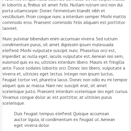
in lobortis a, finibus sit amet felis. Nullam rutrum orci non dui
porta ullamcorper. Donec fermentum blandit nibh et
vestibulum. Proin congue nunc a interdum semper. Morbi mattis
commodo eros. Praesent commodo felis aliquam est porttitor
laoreet.
Nunc pulvinar bibendum enim accumsan viverra. Sed rutrum
condimentum purus, sit amet dignissim ipsum malesuada
eleifend. Morbi vulputate suscipit nunc. Phasellus orci est,
imperdiet ac nulla eget, iaculis vulputate est. Aenean nisi sem,
euismod quis ex eu, ultricies interdum libero. Mauris et fringilla
ante. Fusce sodales lobortis orci. Donec leo libero, vulputate a
viverra et, ultricies eget lectus. Integer non ipsum luctus,
feugiat tortor vel, pharetra lacus. Donec non odio eu mi tempor
aliquet quis ac massa. Nam nec suscipit erat, sit amet
scelerisque justo. Praesent interdum scelerisque leo eget cursus.
Vivamus congue dolor ac est porttitor, at ultricies purus
scelerisque.
Duis feugiat tempus eleifend. Quisque accumsan
auctor ligula, id condimentum ex feugiat ut. Aenean
eget viverra dolor.