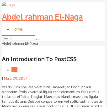
Abdel rahman El-Naga
Home
Abdel rahman El-Naga
An Introduction To PostCSS
CSS
|
März 29, 2017
Vestibulum posuere velit in nisl laoreet, ac tincidunt nisi
bibendum. Proin viverra id ligula eget elementum. Cras cursus
tellus ut efficitur feugiat. Maecenas blandit massa eu ligula
tempus dictum. Quisque congue lorem vel sollicitudin molestie.
Morbi nec ex quis nulla euismod convallis. Ut nisi turpis, mattis